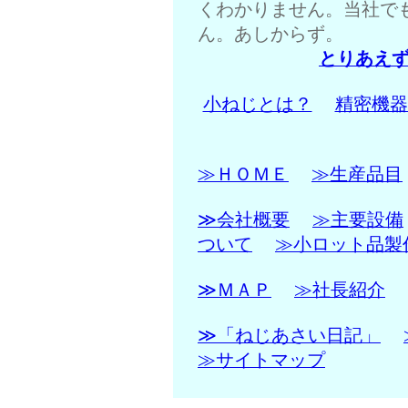
くわかりません。当社で
ん。あしからず。
とりあえ
小ねじとは？
精密機器
≫ＨＯＭＥ
≫生産品目
≫会社概要
≫主要設備
ついて
≫小ロット品製
≫ＭＡＰ
≫社長紹介
≫「ねじあさい日記」
≫サイトマップ