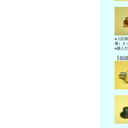
■上記
番）タ
■購入
【低