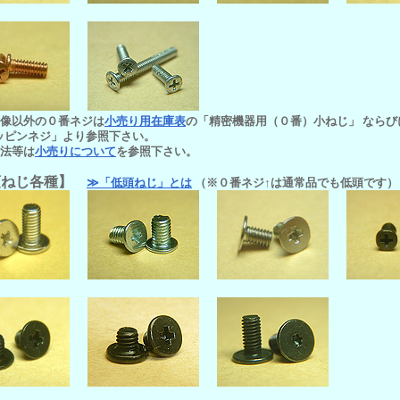
画像以外の０番ネジは
小売り用在庫表
の「精密機器用（０番）小ねじ」 なら
ッピンネジ」より参照下さい。
方法等は
小売りについて
を参照下さい。
頭ねじ各種】
≫「低頭ねじ」とは
（※０番ネジ↑は通常品でも低頭です）