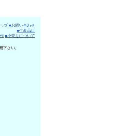
マップ
■お問い合わせ
■生産品目
製作
■小売りについて
照下さい。