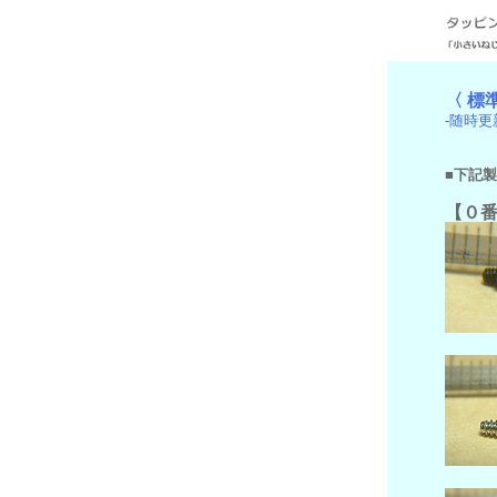
〈 標
‐随時
■下記
【０