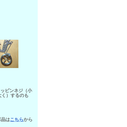
タッピンネジ（小
太く）するのも
庫品は
こちら
から