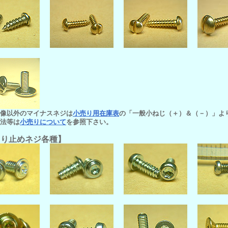
画像以外のマイナスネジは
小売り用在庫表
の「一般小ねじ（＋）＆（－）」よ
方法等は
小売りについて
を参照下さい。
じり止めネジ各種】