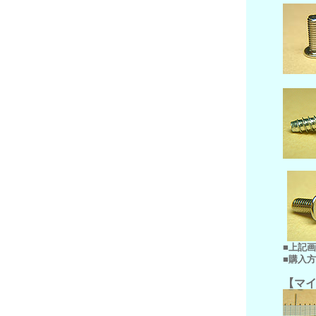
■上記
■購入
【マ