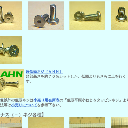
超低頭ネジ［ＡＨＮ］
頭部高さを約７０％カットした、低頭よりもさらに上を行く
す。
画像以外の低頭ネジは
小売り用在庫表
の「低頭平頭小ねじ＆タッピンネジ」よ
方法等は
小売りについて
を参照下さい。
イナス（－）ネジ各種】