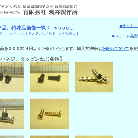
■サイト
準品、特殊品画像一覧 〉
≫ＨＯＭＥ
更新‐
（クリックすると拡大して見ることが出来ます）
■小ロット品
製品を２００本 ４円より小売りいたします。購入方法等は
小売りについて
を参
番小ネジ、タッピンねじ各種】