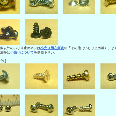
画像以外のいじり止めネジは
小売り用在庫表
の「その他（いじり止め等）」よ
方法等は
小売りについて
を参照下さい。
の他】