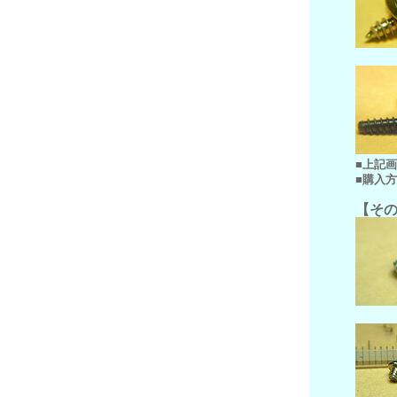
■上記
■購入
【そ