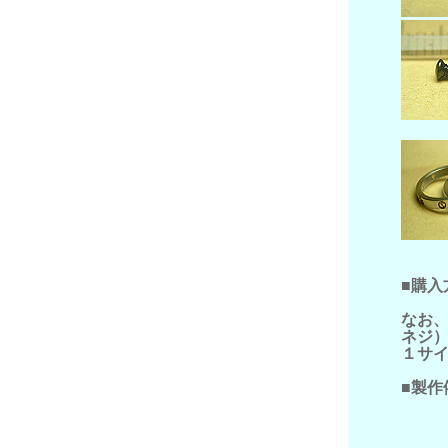
■購入
なお
ネジ
１サ
■製作