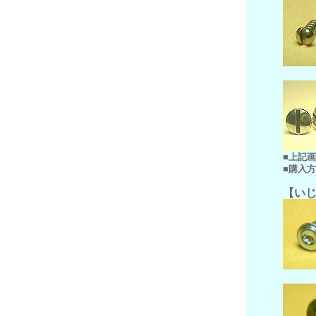
■上記
■購入
【い