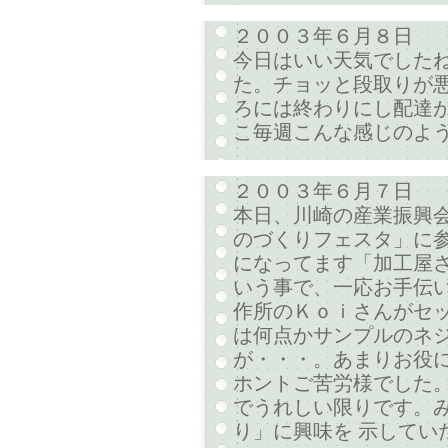
２００３年６月８日
今日はいい天気でした
た。チョッと段取りが悪
ろには終わりにし配達
こ毎週こんな感じのよ
２００３年６月７日
本日、川崎の産業振興
のづくりフェスタ」に参
になってます「加工屋
いう事で、一応お手伝い
作所のＫｏｉさんがセ
は何点かサンプルのネジ
が・・・。あまりお役
ホントご苦労様でした。
でうれしい限りです。
り」に興味を 示してい