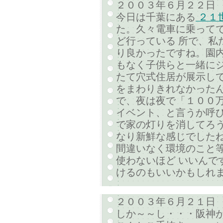
２００３年６月２２日
今日は千葉にある
２１
た。久々電車に乗って
ど行っている 所で、私
り良かったですね。園内
もなく子供らと一緒に
たて穴式住居が展示して
をまわりきれなかった
で、夜は夜で「１００
イベント、と言うか呼び
で家の灯りを消してろ
なり新鮮な感じでしたね
間違いなく環境のこと
使わないほど いいんで
けるのもいいかもしれ
２００３年６月２１日
しか～～し・・・阪神